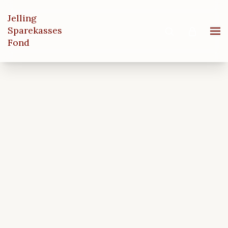
Jelling
Sparekasses
Søg
Log ind
Men
Fond