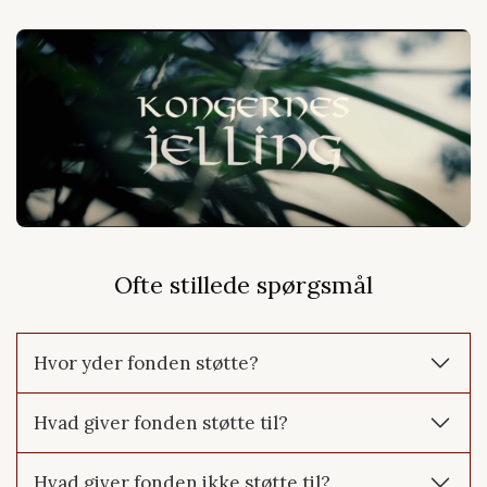
Ofte stillede spørgsmål
Hvor yder fonden støtte?
Fonden yder kun støtte til almennyttige eller velgørende
Hvad giver fonden støtte til?
formål indenfor den tidligere Jelling Sparekasses
virkeområde; Jelling, Vejle, Thyregod, Horsens, Hedensted,
Fonden kan give tilskud til ting eller projekter, der er:
Egtved og disse byers opland.
Hvad giver fonden ikke støtte til?