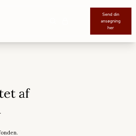
Send din
Søg
Log ind
ansøgning
her
tet af
d
 fonden.