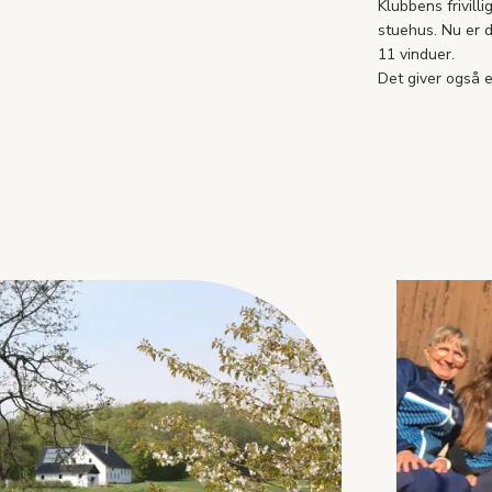
Klubbens frivil
stuehus. Nu er d
11 vinduer.
Det giver også 