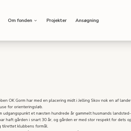
Om fonden
Projekter
Ansøgning
bben OK Gorm har med en placering midt i Jelling Skov nok en af lande
se for orienteringsløb.
om udgangspunkt et næsten hundrede år gammelt husmands landste
r haft gården i snart 30 år, og gården er med stor respekt for dets op
 tilrettet klubbens formål.