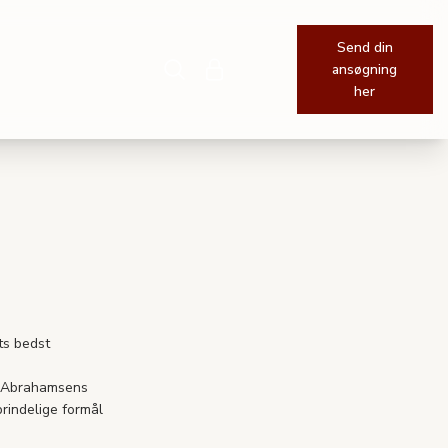
Send din
Søg
Log ind
ansøgning
her
ts bedst
d-Abrahamsens
rindelige formål